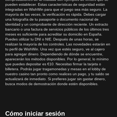
pueden establecer. Estas características de seguridad están
integradas en WishWin para que el juego sea más seguro. La
mayoría de las veces, la verificación es rápida. Debes cargar
una fotografía de tu pasaporte o documento nacional de
identidad y un comprobante de dirección reciente. Un extracto
bancario o una factura de servicios públicos de los últimos tres
meses es suficiente para acreditar su domicilio en España.
Puedes utilizar tu DNI o NIE. Después de unas horas, se
realizan la mayoría de los controles. Las novedades estarán en
tu perfil de WishWin. Una vez que estés seguro, ve al cajero
para agregar dinero. Dependiendo de dónde se encuentre,
aparecerán los métodos disponibles. Por lo general, lo mínimo
que puedes depositar es €10. Necesitas firmar la tarjeta o
billetera. Podrás jugar tragamonedas y mesas en el lobby de
nuestro casino tan pronto como realices un pago, y tu saldo se
actualizará de inmediato. Si prefieres jugar sin gastar dinero,
busca modos de demostración donde estén disponibles.
Cómo iniciar sesión