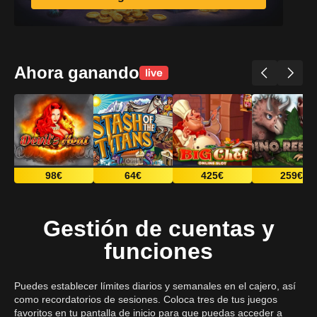
Ahora ganando
98€
64€
425€
259€
Gestión de cuentas y
funciones
Puedes establecer límites diarios y semanales en el cajero, así
como recordatorios de sesiones. Coloca tres de tus juegos
favoritos en tu pantalla de inicio para que puedas acceder a