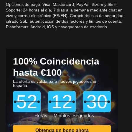
Opciones de pago: Visa, Mastercard, PayPal, Bizum y Skrill.
Soporte: 24 horas al día, 7 días a la semana mediante chat en
vivo y correo electrónico (ES/EN). Características de seguridad:
cifrado SSL, autenticación de dos factores y límites de cuenta.
Plataformas: Android, iOS y navegadores de escritorio.
100% Coincidencia
hasta €100
La oferta es válida para nuevos jugadores en
España:
52
12
28
Horas
Minutos
Segundos
Obtenga un bono ahora