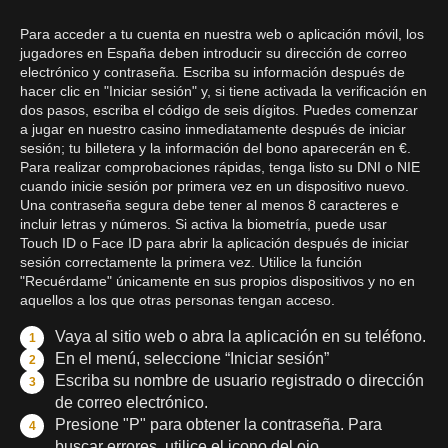
Para acceder a tu cuenta en nuestra web o aplicación móvil, los
jugadores en España deben introducir su dirección de correo
electrónico y contraseña. Escriba su información después de
hacer clic en "Iniciar sesión" y, si tiene activada la verificación en
dos pasos, escriba el código de seis dígitos. Puedes comenzar
a jugar en nuestro casino inmediatamente después de iniciar
sesión; tu billetera y la información del bono aparecerán en €.
Para realizar comprobaciones rápidas, tenga listo su DNI o NIE
cuando inicie sesión por primera vez en un dispositivo nuevo.
Una contraseña segura debe tener al menos 8 caracteres e
incluir letras y números. Si activa la biometría, puede usar
Touch ID o Face ID para abrir la aplicación después de iniciar
sesión correctamente la primera vez. Utilice la función
"Recuérdame" únicamente en sus propios dispositivos y no en
aquellos a los que otras personas tengan acceso.
Vaya al sitio web o abra la aplicación en su teléfono.
En el menú, seleccione “Iniciar sesión”
Escriba su nombre de usuario registrado o dirección
de correo electrónico.
Presione "P" para obtener la contraseña. Para
buscar errores, utilice el icono del ojo.