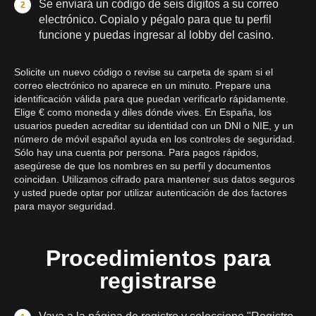
Se enviará un código de seis dígitos a su correo
electrónico. Copialo y pégalo para que tu perfil
funcione y puedas ingresar al lobby del casino.
Solicite un nuevo código o revise su carpeta de spam si el
correo electrónico no aparece en un minuto. Prepare una
identificación válida para que puedan verificarlo rápidamente.
Elige € como moneda y diles dónde vives. En España, los
usuarios pueden acreditar su identidad con un DNI o NIE, y un
número de móvil español ayuda en los controles de seguridad.
Sólo hay una cuenta por persona. Para pagos rápidos,
asegúrese de que los nombres en su perfil y documentos
coincidan. Utilizamos cifrado para mantener sus datos seguros
y usted puede optar por utilizar autenticación de dos factores
para mayor seguridad.
Procedimientos para
registrarse