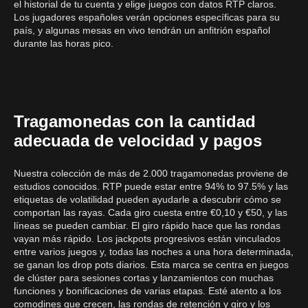
el historial de tu cuenta y elige juegos con datos RTP claros.
Los jugadores españoles verán opciones específicas para su
país, y algunas mesas en vivo tendrán un anfitrión español
durante las horas pico.
Tragamonedas con la cantidad
adecuada de velocidad y pagos
Nuestra colección de más de 2.000 tragamonedas proviene de
estudios conocidos. RTP puede estar entre 94% to 97.5% y las
etiquetas de volatilidad pueden ayudarle a descubrir cómo se
comportan las rayas. Cada giro cuesta entre €0,10 y €50, y las
líneas se pueden cambiar. El giro rápido hace que las rondas
vayan más rápido. Los jackpots progresivos están vinculados
entre varios juegos y, todas las noches a una hora determinada,
se ganan los drop pots diarios. Esta marca se centra en juegos
de clúster para sesiones cortas y lanzamientos con muchas
funciones y bonificaciones de varias etapas. Esté atento a los
comodines que crecen, las rondas de retención y giro y los