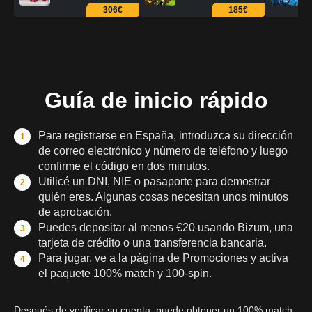
306€
185€
Guía de inicio rápido
Para registrarse en España, introduzca su dirección
de correo electrónico y número de teléfono y luego
confirme el código en dos minutos.
Utilicé un DNI, NIE o pasaporte para demostrar
quién eres. Algunas cosas necesitan unos minutos
de aprobación.
Puedes depositar al menos €20 usando Bizum, una
tarjeta de crédito o una transferencia bancaria.
Para jugar, ve a la página de Promociones y activa
el paquete 100% match y 100-spin.
Después de verificar su cuenta, puede obtener un 100% match