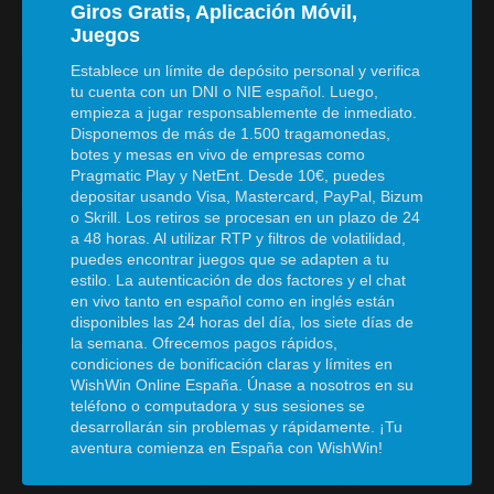
Giros Gratis, Aplicación Móvil,
Juegos
Establece un límite de depósito personal y verifica
tu cuenta con un DNI o NIE español. Luego,
empieza a jugar responsablemente de inmediato.
Disponemos de más de 1.500 tragamonedas,
botes y mesas en vivo de empresas como
Pragmatic Play y NetEnt. Desde 10€, puedes
depositar usando Visa, Mastercard, PayPal, Bizum
o Skrill. Los retiros se procesan en un plazo de 24
a 48 horas. Al utilizar RTP y filtros de volatilidad,
puedes encontrar juegos que se adapten a tu
estilo. La autenticación de dos factores y el chat
en vivo tanto en español como en inglés están
disponibles las 24 horas del día, los siete días de
la semana. Ofrecemos pagos rápidos,
condiciones de bonificación claras y límites en
WishWin Online España. Únase a nosotros en su
teléfono o computadora y sus sesiones se
desarrollarán sin problemas y rápidamente. ¡Tu
aventura comienza en España con WishWin!