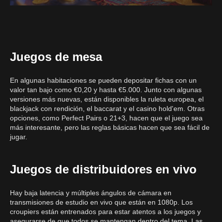
Juegos de mesa
En algunas habitaciones se pueden depositar fichas con un
valor tan bajo como €0,20 y hasta €5.000. Junto con algunas
versiones más nuevas, están disponibles la ruleta europea, el
blackjack con rendición, el baccarat y el casino hold'em. Otras
opciones, como Perfect Pairs o 21+3, hacen que el juego sea
más interesante, pero las reglas básicas hacen que sea fácil de
jugar.
Juegos de distribuidores en vivo
Hay baja latencia y múltiples ángulos de cámara en
transmisiones de estudio en vivo que están en 1080p. Los
croupiers están entrenados para estar atentos a los juegos y
asegurarse de que todos se mantengan dentro del tema. Las