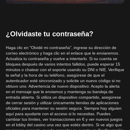
¿Olvidaste tu contraseña?
Haga clic en "Olvidé mi contraseña", ingrese su dirección de
correo electrónico y haga clic en el enlace que le enviaremos.
Actualiza tu contraseña y vuelve a intentarlo. Si su cuenta se
bloquea después de varios intentos fallidos, puede esperar 15
minutos o chatear con el soporte usando su DNI o NIE. Verifique
la señal y la hora de su teléfono, asegúrese de que el
autenticador esté sincronizado y solicite un nuevo código si no
obtuvo uno. Advertencia de nuevo dispositivo: Acepto la alerta
en el mensaje que le enviamos y mantenga su bandeja de
entrada abierta. Si utiliza un dispositivo compartido, asegúrese
de cerrar sesión y utilizar únicamente tiendas de aplicaciones
oficiales para mantener su sesión segura. Siempre hay alguien
aquí para ayudarte con el acceso si lo necesitas. Puedes
cambiar tus límites, ver transacciones en € y ver nuevos juegos
en el lobby del casino una vez que estés dentro. Si ve algo que