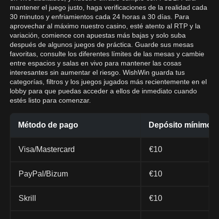
mantener el juego justo, haga verificaciones de la realidad cada
30 minutos y enfriamientos cada 24 horas a 30 días. Para
aprovechar al máximo nuestro casino, esté atento al RTP y la
variación, comience con apuestas más bajas y solo suba
después de algunos juegos de práctica. Guarde sus mesas
favoritas, consulte los diferentes límites de las mesas y cambie
entre espacios y salas en vivo para mantener las cosas
interesantes sin aumentar el riesgo. WishWin guarda tus
categorías, filtros y los juegos jugados más recientemente en el
lobby para que puedas acceder a ellos de inmediato cuando
estés listo para comenzar.
Método de pago
Depósito mínimo
Visa/Mastercard
€10
PayPal/Bizum
€10
Skrill
€10