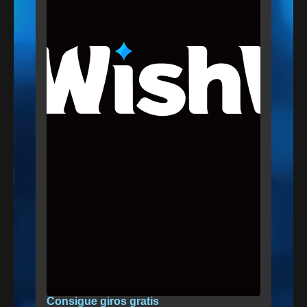
Consigue giros gratis