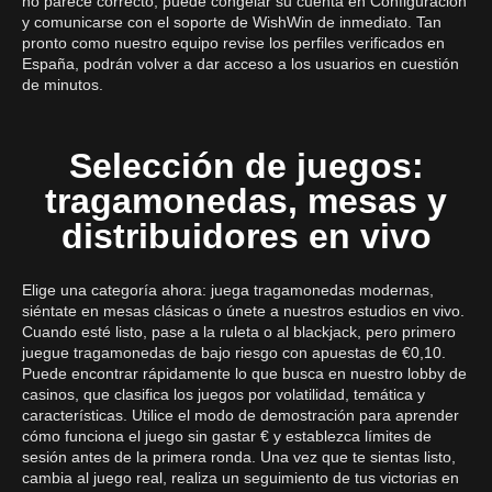
no parece correcto, puede congelar su cuenta en Configuración
y comunicarse con el soporte de WishWin de inmediato. Tan
pronto como nuestro equipo revise los perfiles verificados en
España, podrán volver a dar acceso a los usuarios en cuestión
de minutos.
Selección de juegos:
tragamonedas, mesas y
distribuidores en vivo
Elige una categoría ahora: juega tragamonedas modernas,
siéntate en mesas clásicas o únete a nuestros estudios en vivo.
Cuando esté listo, pase a la ruleta o al blackjack, pero primero
juegue tragamonedas de bajo riesgo con apuestas de €0,10.
Puede encontrar rápidamente lo que busca en nuestro lobby de
casinos, que clasifica los juegos por volatilidad, temática y
características. Utilice el modo de demostración para aprender
cómo funciona el juego sin gastar € y establezca límites de
sesión antes de la primera ronda. Una vez que te sientas listo,
cambia al juego real, realiza un seguimiento de tus victorias en