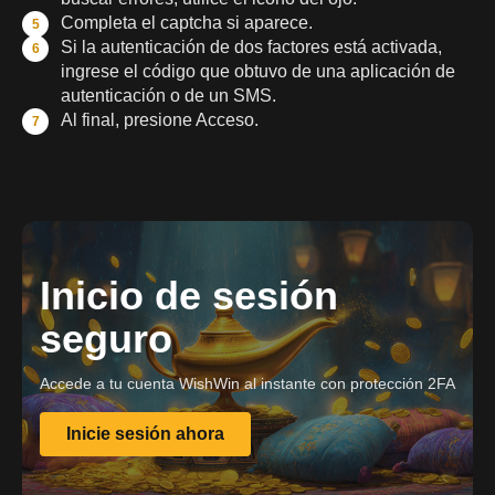
Completa el captcha si aparece.
Si la autenticación de dos factores está activada,
ingrese el código que obtuvo de una aplicación de
autenticación o de un SMS.
Al final, presione Acceso.
Inicio de sesión
seguro
Accede a tu cuenta WishWin al instante con protección 2FA
Inicie sesión ahora